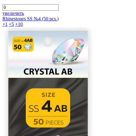
увеличить
Rhinestones SS №4 (50 pcs.)
+1
+5
+10