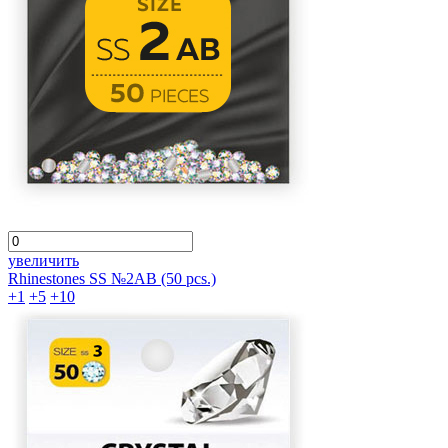
увеличить
Rhinestones SS №2АВ (50 pcs.)
+1
+5
+10