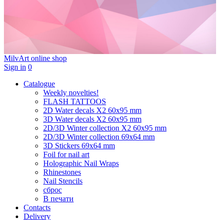
MilvArt
online shop
Sign in
0
Catalogue
Weekly novelties!
FLASH TATTOOS
2D Water decals X2 60х95 mm
3D Water decals X2 60х95 mm
2D/3D Winter collection X2 60х95 mm
2D/3D Winter collection 69х64 mm
3D Stickers 69х64 mm
Foil for nail art
Holographic Nail Wraps
Rhinestones
Nail Stencils
сброс
В печати
Contacts
Delivery