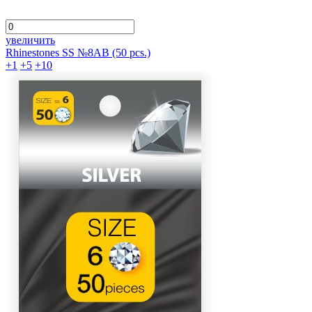
увеличить
Rhinestones SS №8АВ (50 pcs.)
+1
+5
+10