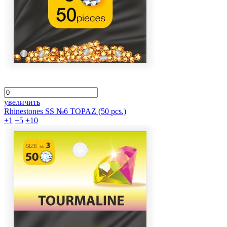
увеличить
Rhinestones SS №6 TOPAZ (50 pcs.)
+1
+5
+10