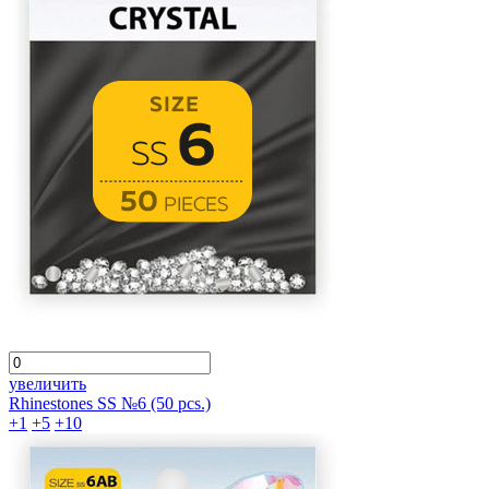
увеличить
Rhinestones SS №6 (50 pcs.)
+1
+5
+10