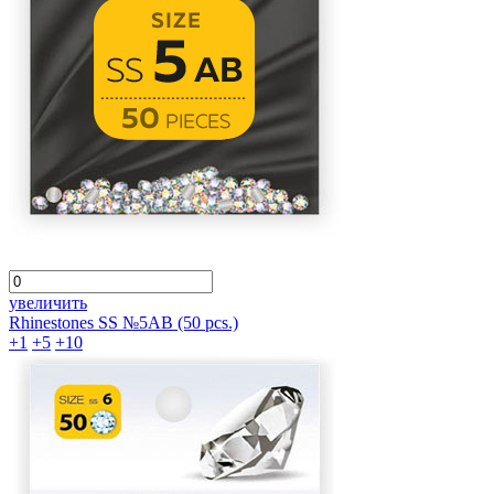
увеличить
Rhinestones SS №5АВ (50 pcs.)
+1
+5
+10