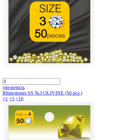
увеличить
Rhinestones SS №3 OLIVINE (50 pcs.)
+1
+5
+10