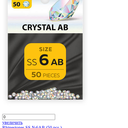
увеличить
Rhinestones SS №6AB (50 pcs.)