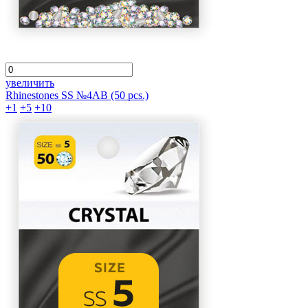
увеличить
Rhinestones SS №4AB (50 pcs.)
+1
+5
+10