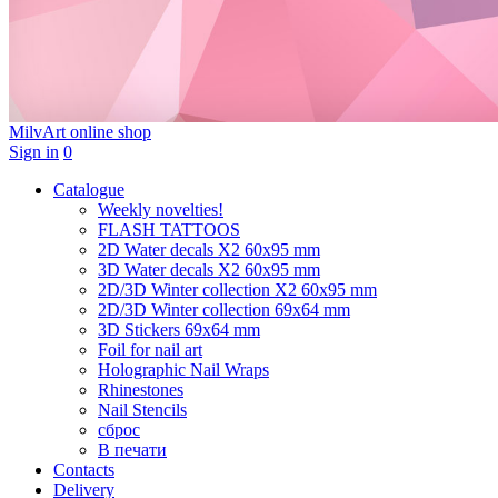
MilvArt
online shop
Sign in
0
Catalogue
Weekly novelties!
FLASH TATTOOS
2D Water decals X2 60х95 mm
3D Water decals X2 60х95 mm
2D/3D Winter collection X2 60х95 mm
2D/3D Winter collection 69х64 mm
3D Stickers 69х64 mm
Foil for nail art
Holographic Nail Wraps
Rhinestones
Nail Stencils
сброс
В печати
Contacts
Delivery