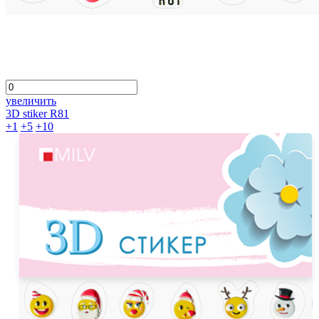
увеличить
3D stiker R81
+1
+5
+10