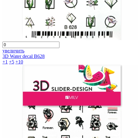
увеличить
3D Water decal B628
+1
+5
+10