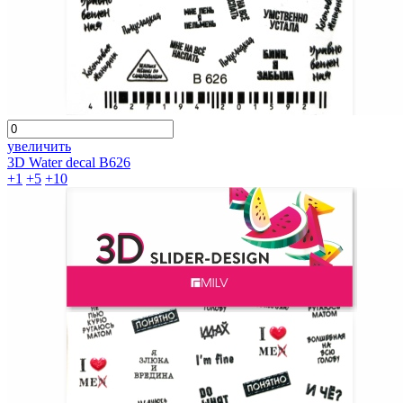
увеличить
3D Water decal B626
+1
+5
+10