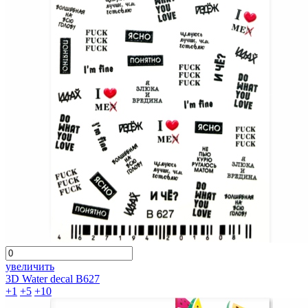
увеличить
3D Water decal B627
+1
+5
+10