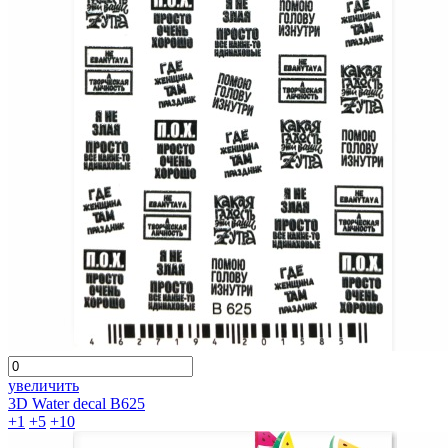
увеличить
3D Water decal B625
+1
+5
+10