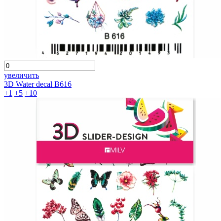
увеличить
3D Water decal B616
+1
+5
+10