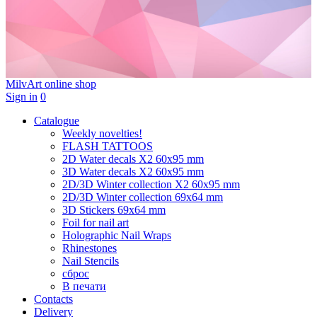
MilvArt
online shop
Sign in
0
Catalogue
Weekly novelties!
FLASH TATTOOS
2D Water decals X2 60х95 mm
3D Water decals X2 60х95 mm
2D/3D Winter collection X2 60х95 mm
2D/3D Winter collection 69х64 mm
3D Stickers 69х64 mm
Foil for nail art
Holographic Nail Wraps
Rhinestones
Nail Stencils
сброс
В печати
Contacts
Delivery