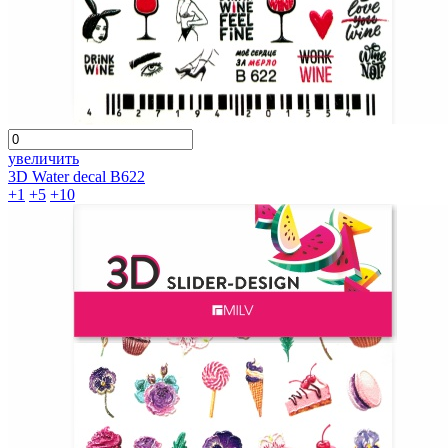
увеличить
3D Water decal B622
+1
+5
+10