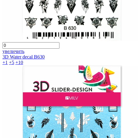
увеличить
3D Water decal B630
+1
+5
+10