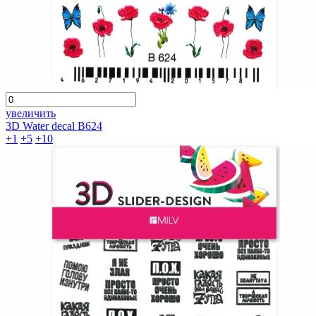
увеличить
3D Water decal B624
+1
+5
+10