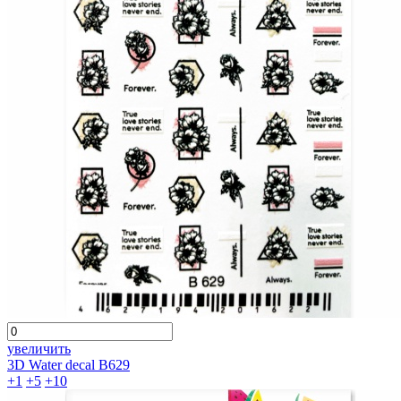
увеличить
3D Water decal B629
+1
+5
+10