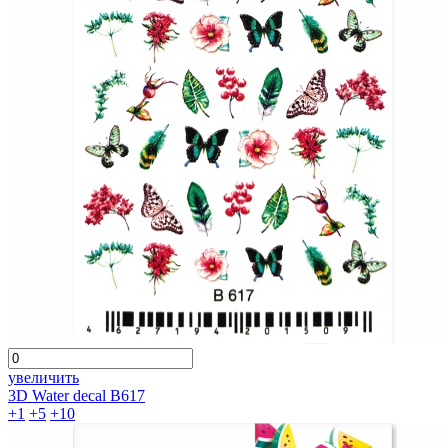
увеличить
3D Water decal B617
+1
+5
+10