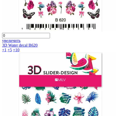
увеличить
3D Water decal B620
+1
+5
+10