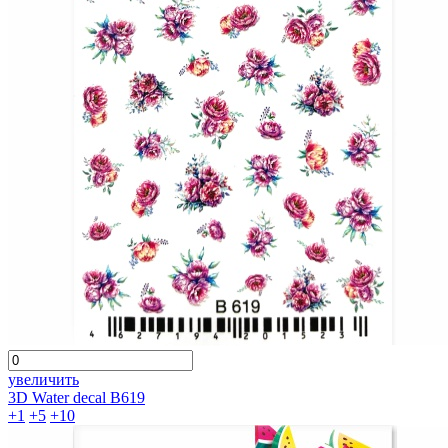
увеличить
3D Water decal B619
+1
+5
+10