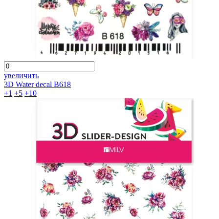
увеличить
3D Water decal B618
+1
+5
+10