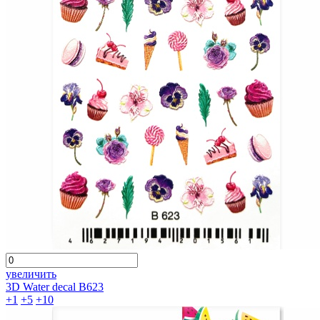
увеличить
3D Water decal B623
+1
+5
+10