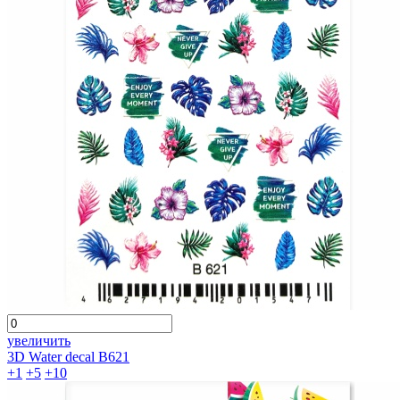
увеличить
3D Water decal B621
+1
+5
+10