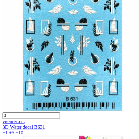
увеличить
3D Water decal B631
+1
+5
+10