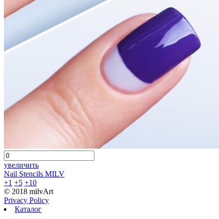
увеличить
Nail Stencils MILV
+1
+5
+10
© 2018 milvArt
Privacy Policy
Каталог